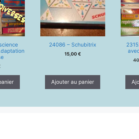
science
24086 – Schubitrix
23152
Adaptation
avec
15,00
€
se
4
€
panier
Ajouter au panier
Aj