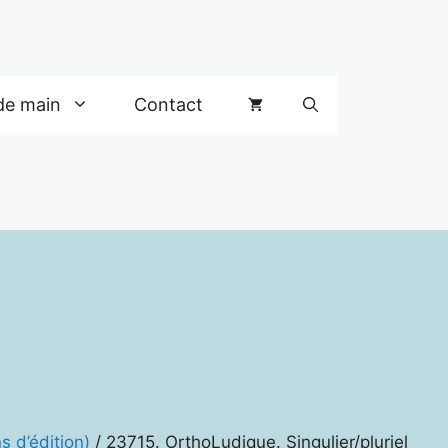
de main
Contact
s d’édition)
/ 23715. OrthoLudique. Singulier/pluriel