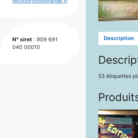
recyclortho@orange.fr
Description
N° siret
: 909 691
040 00010
Descrip
53 étiquettes pl
Produits