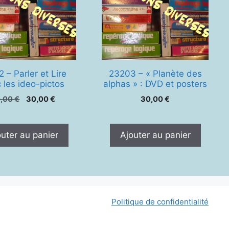
 – Parler et Lire
23203 – « Planète des
 les ideo-pictos
alphas » : DVD et posters
Le
Le
0,00
€
30,00
€
30,00
€
prix
prix
initial
actuel
était :
est :
outer au panier
Ajouter au panier
40,00 €.
30,00 €.
Politique de confidentialité