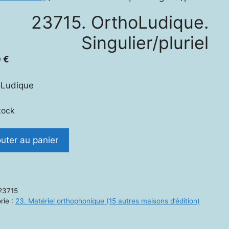
23715. OrthoLudique.
Singulier/pluriel
0
€
oLudique
tock
ité
outer au panier
.
Ludique.
ier/pluriel
23715
rie :
23. Matériel orthophonique (15 autres maisons d’édition)