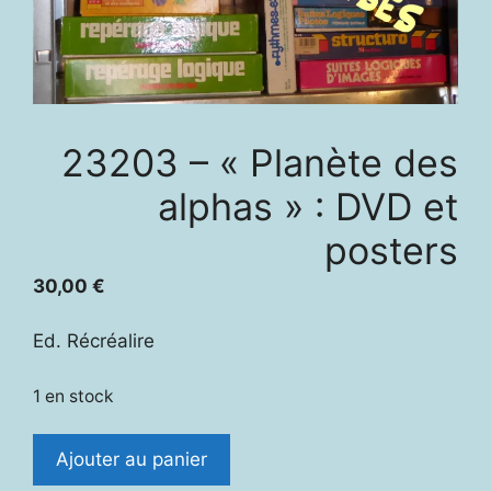
23203 – « Planète des
alphas » : DVD et
posters
30,00
€
Ed. Récréalire
1 en stock
quantité
Ajouter au panier
de