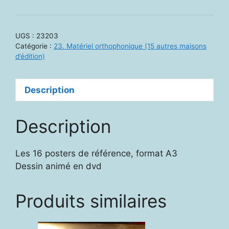
23203
-
"Planète
UGS :
23203
des
Catégorie :
23. Matériel orthophonique (15 autres maisons
alphas"
d’édition)
:
DVD
Description
et
posters
Description
Les 16 posters de référence, format A3
Dessin animé en dvd
Produits similaires