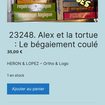
23248. Alex et la tortue
: Le bégaiement coulé
35,00
€
HERON & LOPEZ – Ortho & Logo
1 en stock
quantité
Ajouter au panier
de
23248.
Alex