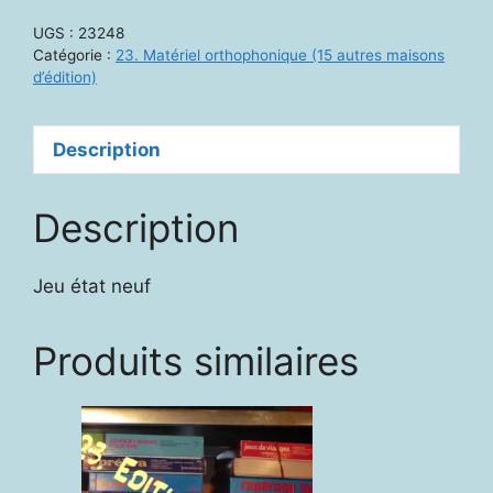
et
UGS :
23248
la
Catégorie :
23. Matériel orthophonique (15 autres maisons
tortue
d’édition)
:
Le
Description
bégaiement
coulé
Description
Jeu état neuf
Produits similaires