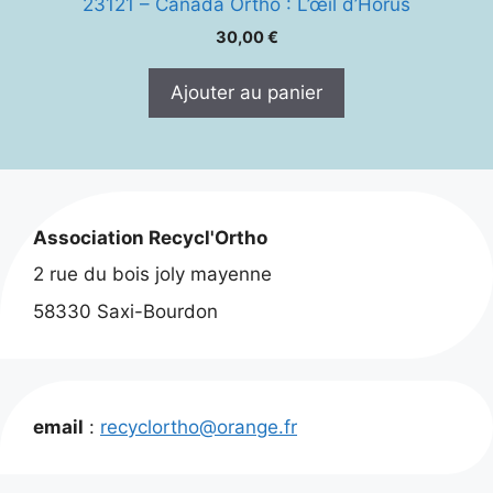
23121 – Canada Ortho : L’œil d’Horus
30,00
€
Ajouter au panier
Association Recycl'Ortho
2 rue du bois joly mayenne
58330 Saxi-Bourdon
email
:
recyclortho@orange.fr