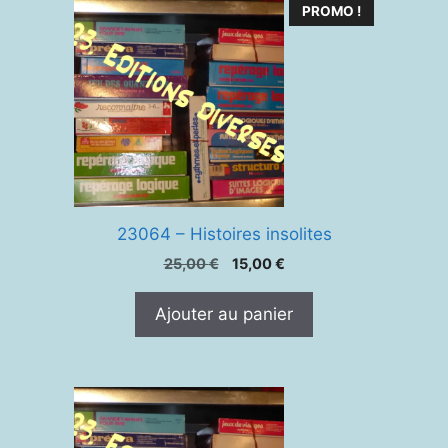
PROMO !
23064 – Histoires insolites
Le
Le
25,00
€
15,00
€
prix
prix
initial
actuel
Ajouter au panier
était :
est :
25,00 €.
15,00 €.