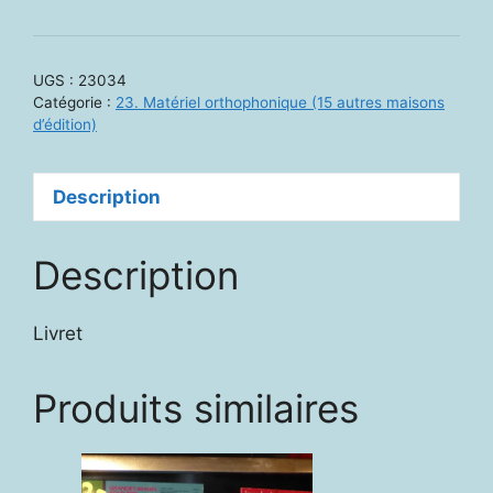
de
23034
-
UGS :
23034
Conscience
Catégorie :
23. Matériel orthophonique (15 autres maisons
phonologique.
d’édition)
Adaptation
française
Description
Description
Livret
Produits similaires