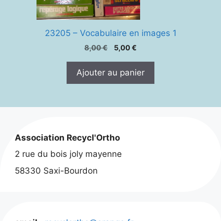
23205 – Vocabulaire en images 1
Le
Le
8,00
€
5,00
€
prix
prix
initial
actuel
Ajouter au panier
était :
est :
8,00 €.
5,00 €.
Association Recycl'Ortho
2 rue du bois joly mayenne
58330 Saxi-Bourdon