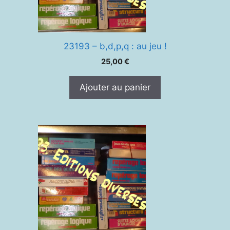
23193 – b,d,p,q : au jeu !
25,00
€
Ajouter au panier