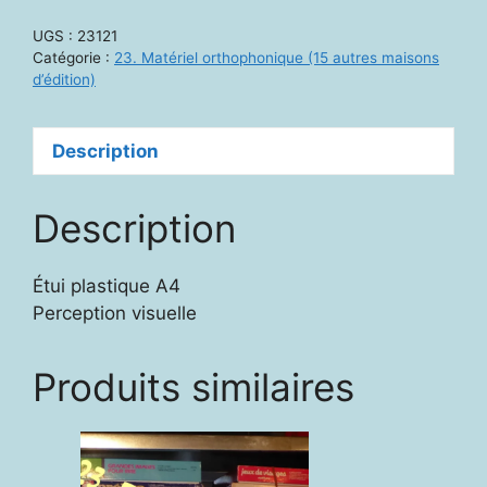
-
UGS :
23121
Canada
Catégorie :
23. Matériel orthophonique (15 autres maisons
Ortho
d’édition)
:
L'œil
Description
d'Horus
Description
Étui plastique A4
Perception visuelle
Produits similaires