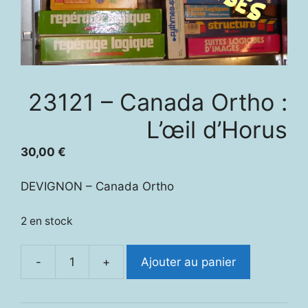
23121 – Canada Ortho :
L’œil d’Horus
30,00
€
DEVIGNON – Canada Ortho
2 en stock
-
+
Ajouter au panier
quantité
de
23121