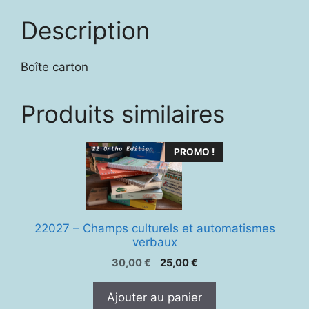
Description
Boîte carton
Produits similaires
PROMO !
22027 – Champs culturels et automatismes
verbaux
Le
Le
30,00
€
25,00
€
prix
prix
initial
actuel
Ajouter au panier
était :
est :