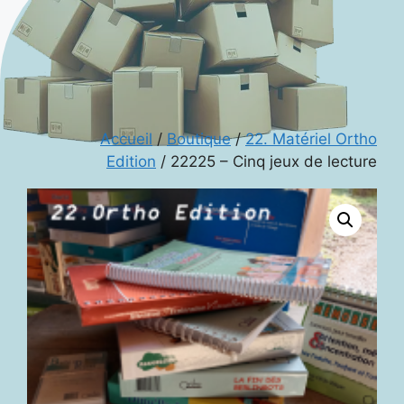
Accueil
/
Boutique
/
22. Matériel Ortho
Edition
/ 22225 – Cinq jeux de lecture