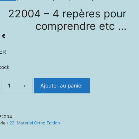
22004 – 4 repères pour
comprendre etc …
0
€
IER
stock
+
Ajouter au panier
ité
4
22004
rie :
22. Matériel Ortho Edition
es