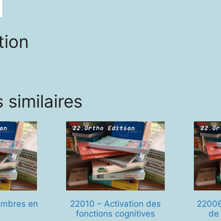
comp
etc
…
tion
 similaires
ombres en
22010 – Activation des
22008
fonctions cognitives
de 