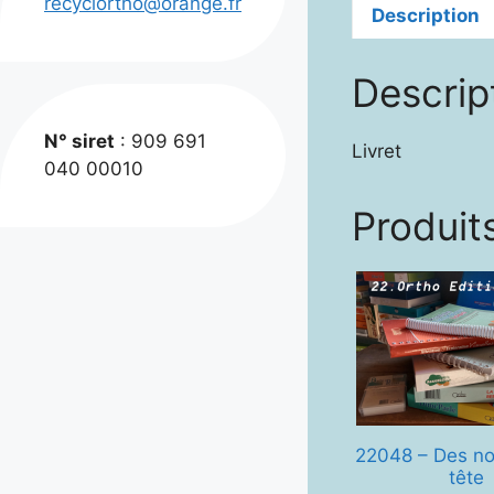
recyclortho@orange.fr
Description
Descrip
N° siret
: 909 691
Livret
040 00010
Produits
22048 – Des n
tête