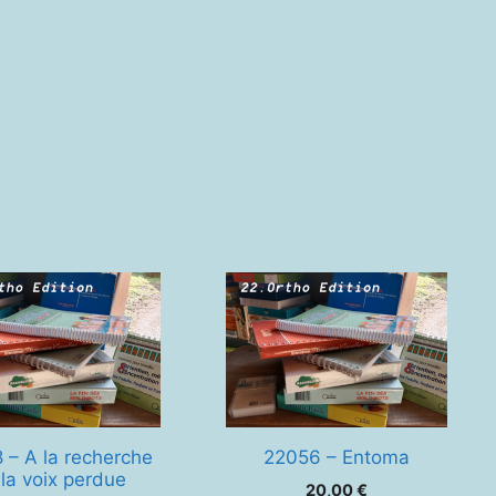
rendre
 – A la recherche
22056 – Entoma
la voix perdue
20,00
€