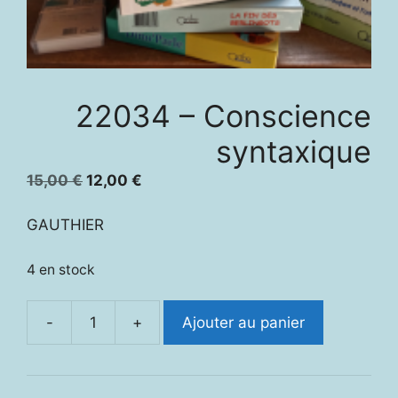
22034 – Conscience
syntaxique
Le
Le
15,00
€
12,00
€
prix
prix
initial
actuel
GAUTHIER
était :
est :
15,00 €.
12,00 €.
4 en stock
-
+
Ajouter au panier
quantité
de
22034