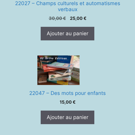
22027 – Champs culturels et automatismes
verbaux
Le
Le
30,00
€
25,00
€
prix
prix
initial
actuel
Ajouter au panier
était :
est :
30,00 €.
25,00 €.
22047 – Des mots pour enfants
15,00
€
Ajouter au panier