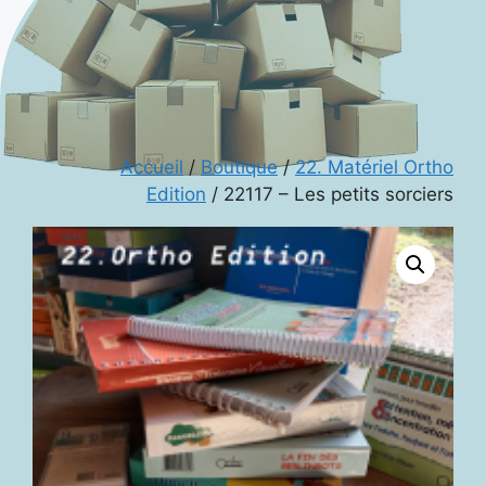
Accueil
/
Boutique
/
22. Matériel Ortho
Edition
/ 22117 – Les petits sorciers