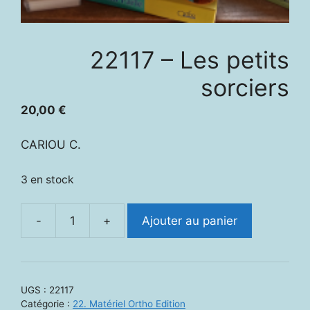
22117 – Les petits
sorciers
20,00
€
CARIOU C.
3 en stock
-
+
Ajouter au panier
quantité
de
22117
-
UGS :
22117
Les
Catégorie :
22. Matériel Ortho Edition