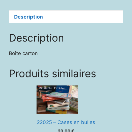
petits
sorciers
Description
Description
Boîte carton
Produits similaires
22025 – Cases en bulles
20,00
€