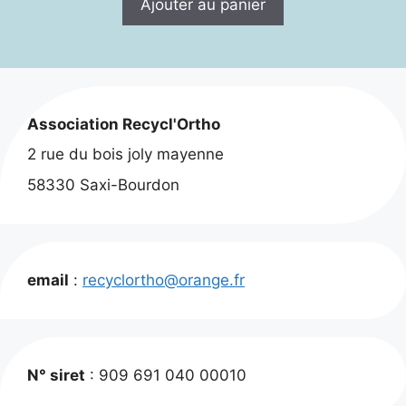
Ajouter au panier
était :
est :
30,00 €.
25,00 €.
Association Recycl'Ortho
2 rue du bois joly mayenne
58330 Saxi-Bourdon
email
:
recyclortho@orange.fr
N° siret
: 909 691 040 00010