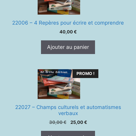
22006 – 4 Repères pour écrire et comprendre
40,00
€
Ajouter au panier
PROMO !
22027 – Champs culturels et automatismes
verbaux
Le
Le
30,00
€
25,00
€
prix
prix
initial
actuel