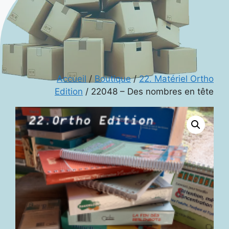
Accueil
/
Boutique
/
22. Matériel Ortho
Edition
/ 22048 – Des nombres en tête