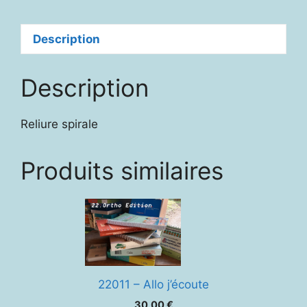
nombres
en
Description
tête
Description
Reliure spirale
Produits similaires
22011 – Allo j’écoute
30,00
€