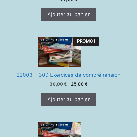
Ajouter au panier
PROMO !
22003 – 300 Exercices de compréhension
Le
Le
30,00
€
25,00
€
prix
prix
initial
actuel
Ajouter au panier
était :
est :
30,00 €.
25,00 €.