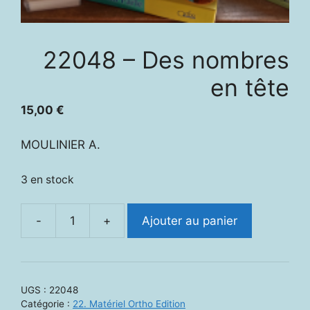
22048 – Des nombres
en tête
15,00
€
MOULINIER A.
3 en stock
-
+
Ajouter au panier
quantité
de
22048
-
UGS :
22048
Des
Catégorie :
22. Matériel Ortho Edition