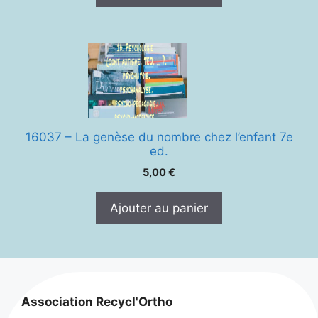
16037 – La genèse du nombre chez l’enfant 7e
ed.
5,00
€
Ajouter au panier
Association Recycl'Ortho