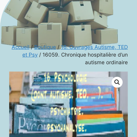
Accueil
/
Boutique
/
16. Ouvrages Autisme, TED
et Psy
/ 16059. Chronique hospitalière d’un
autisme ordinaire