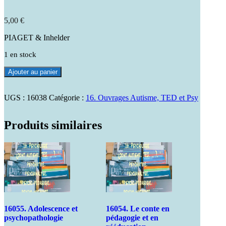
5,00
€
PIAGET & Inhelder
1 en stock
quantité
Ajouter au panier
de
16038
-
UGS :
16038
Catégorie :
16. Ouvrages Autisme, TED et Psy
La
genèse
Produits similaires
des
structures
logiques
élémentaires.
Classif.
et
sériations
16055. Adolescence et
16054. Le conte en
psychopathologie
pédagogie et en