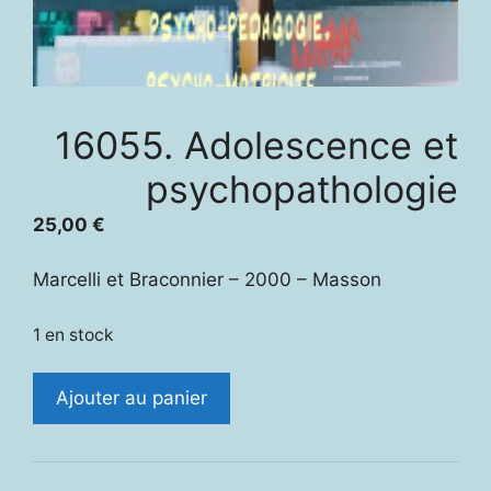
16055. Adolescence et
psychopathologie
25,00
€
Marcelli et Braconnier – 2000 – Masson
1 en stock
quantité
Ajouter au panier
de
16055.
Adolescence