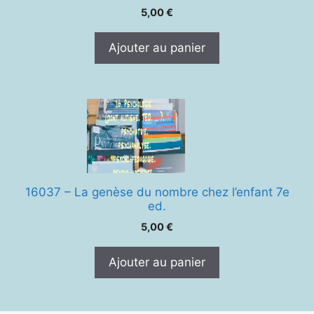
5,00
€
Ajouter au panier
16037 – La genèse du nombre chez l’enfant 7e
ed.
5,00
€
Ajouter au panier