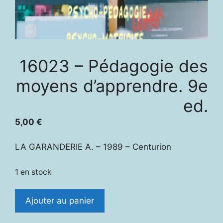
16023 – Pédagogie des
moyens d’apprendre. 9e
ed.
5,00
€
LA GARANDERIE A. – 1989 – Centurion
1 en stock
quantité
Ajouter au panier
de
16023