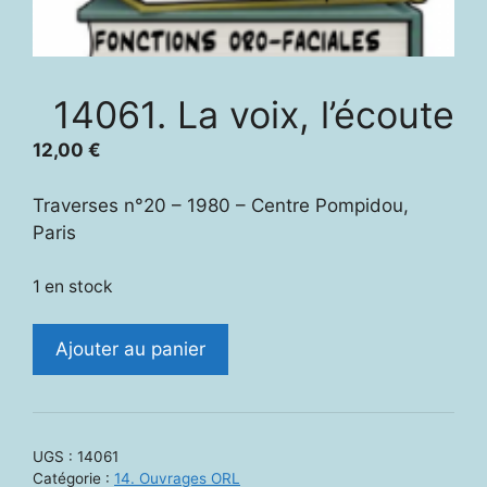
14061. La voix, l’écoute
12,00
€
Traverses n°20 – 1980 – Centre Pompidou,
Paris
1 en stock
quantité
Ajouter au panier
de
14061.
La
voix,
UGS :
14061
l'écoute
Catégorie :
14. Ouvrages ORL