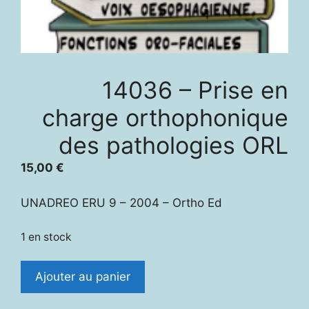
14036 – Prise en
charge orthophonique
des pathologies ORL
15,00
€
UNADREO ERU 9 – 2004 – Ortho Ed
1 en stock
quantité
Ajouter au panier
de
14036