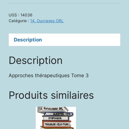
-
Prise
UGS :
14036
en
Catégorie :
14. Ouvrages ORL
charge
orthophonique
Description
des
pathologies
ORL
Description
Approches thérapeutiques Tome 3
Produits similaires