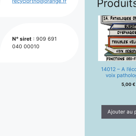
Produits
recyclortho@orange.fr
N° siret
: 909 691
040 00010
14012 – A l’éc
voix pathol
5,00
€
Ajouter au 