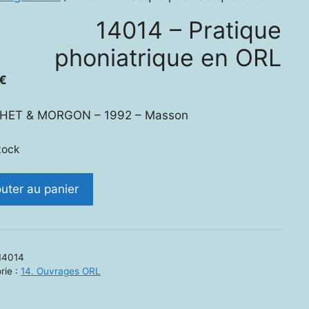
14014 – Pratique
phoniatrique en ORL
€
HET & MORGON – 1992 – Masson
tock
ité
outer au panier
4
que
14014
atrique
rie :
14. Ouvrages ORL