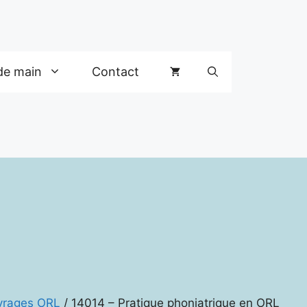
de main
Contact
vrages ORL
/ 14014 – Pratique phoniatrique en ORL