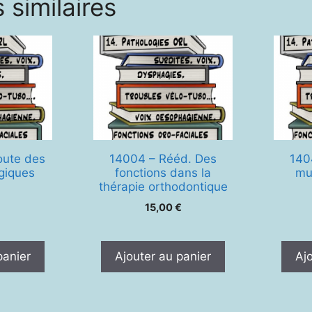
 similaires
oute des
14004 – Rééd. Des
140
ogiques
fonctions dans la
mu
thérapie orthodontique
15,00
€
panier
Ajouter au panier
Aj