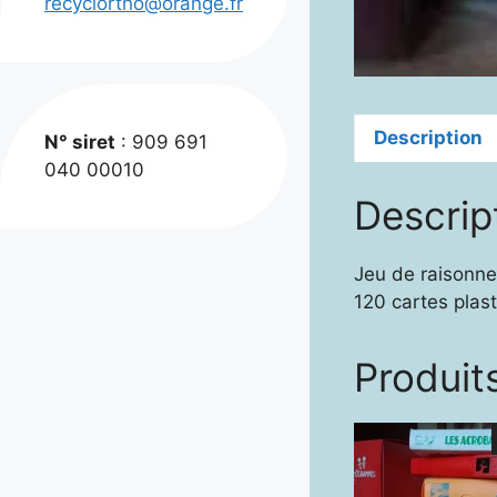
recyclortho@orange.fr
Description
N° siret
: 909 691
040 00010
Descrip
Jeu de raisonne
120 cartes plas
Produits