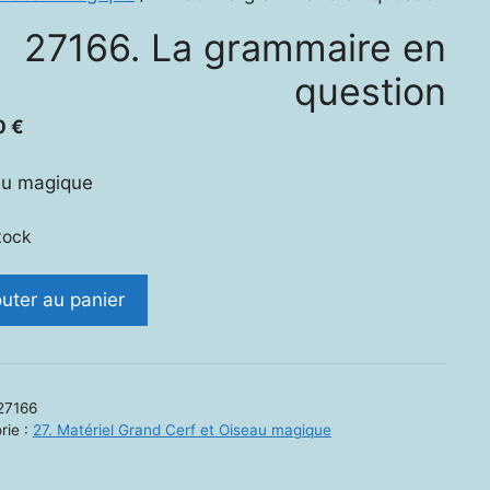
27166. La grammaire en
question
0
€
au magique
tock
ité
outer au panier
.
maire
27166
rie :
27. Matériel Grand Cerf et Oiseau magique
ion