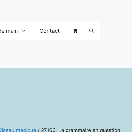
de main
Contact
 Oiseau magique
/ 27166. La grammaire en question