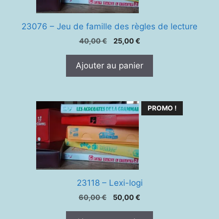
23076 – Jeu de famille des règles de lecture
Le
Le
40,00
€
25,00
€
prix
prix
initial
actuel
Ajouter au panier
était :
est :
40,00 €.
25,00 €.
PROMO !
23118 – Lexi-logi
Le
Le
60,00
€
50,00
€
prix
prix
initial
actuel