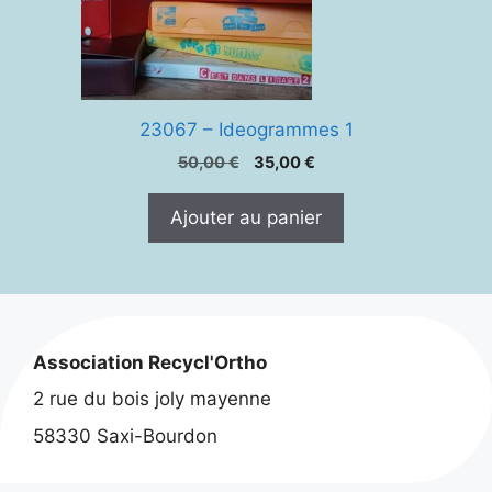
23067 – Ideogrammes 1
Le
Le
50,00
€
35,00
€
prix
prix
initial
actuel
Ajouter au panier
était :
est :
50,00 €.
35,00 €.
Association Recycl'Ortho
2 rue du bois joly mayenne
58330 Saxi-Bourdon