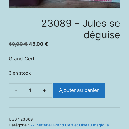
23089 – Jules se
déguise
Le
Le
60,00
€
45,00
€
prix
prix
initial
actuel
Grand Cerf
était :
est :
60,00 €.
45,00 €.
3 en stock
-
+
Ajouter au panier
quantité
de
23089
-
UGS :
23089
Jules
Catégorie :
27. Matériel Grand Cerf et Oiseau magique