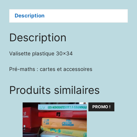
se
déguise
Description
Description
Valisette plastique 30×34
Pré-maths : cartes et accessoires
Produits similaires
PROMO !