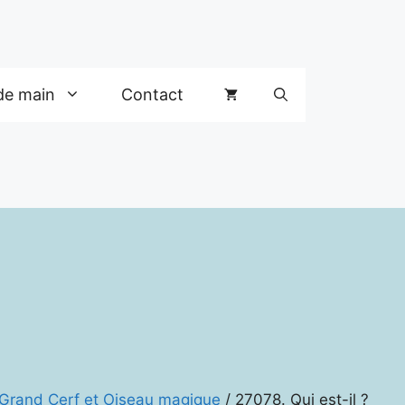
de main
Contact
l Grand Cerf et Oiseau magique
/ 27078. Qui est-il ?