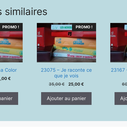
 similaires
PROMO !
PROMO !
a Color
23075 – Je raconte ce
23167 
que je vois
Le
0,00
€
Le
Le
ix
prix
35,00
€
25,00
€
6
prix
prix
tial
actuel
initial
actuel
it :
est :
panier
Ajouter au panier
Aj
était :
est :
,00 €.
40,00 €.
35,00 €.
25,00 €.