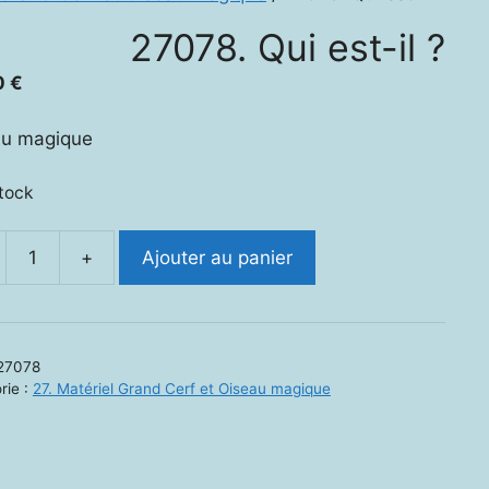
27078. Qui est-il ?
0
€
au magique
stock
+
Ajouter au panier
ité
8.
27078
rie :
27. Matériel Grand Cerf et Oiseau magique