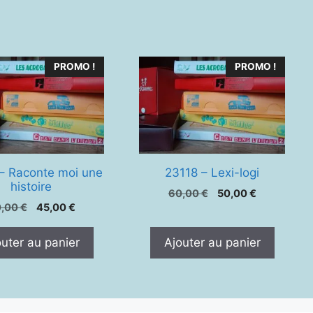
PROMO !
PROMO !
– Raconte moi une
23118 – Lexi-logi
histoire
Le
Le
60,00
€
50,00
€
Le
Le
0,00
€
45,00
€
prix
prix
prix
prix
initial
actuel
initial
actuel
était :
est :
outer au panier
Ajouter au panier
était :
est :
60,00 €.
50,00 €.
60,00 €.
45,00 €.