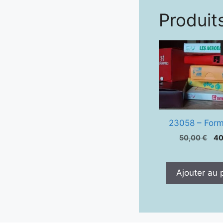
Produits
23058 – Form
Le
50,00
€
4
pr
ini
éta
Ajouter au 
50