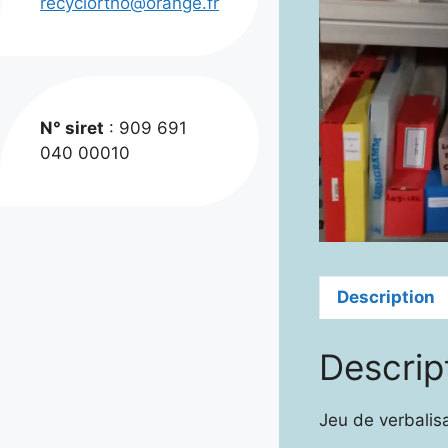
recyclortho@orange.fr
N° siret
: 909 691
040 00010
Description
Descrip
Jeu de verbalisa