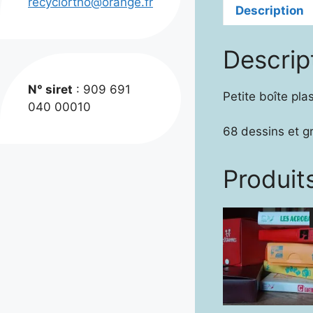
recyclortho@orange.fr
Description
Descrip
N° siret
: 909 691
Petite boîte pla
040 00010
68 dessins et g
Produits