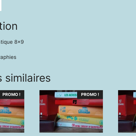
tion
stique 8×9
raphies
 similaires
PROMO !
PROMO !