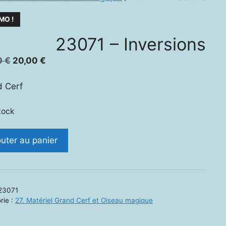
MO !
23071 – Inversions
Le
Le
0
€
20,00
€
prix
prix
initial
actuel
 Cerf
était :
est :
30,00 €.
20,00 €.
tock
ité
outer au panier
1
sions
23071
rie :
27. Matériel Grand Cerf et Oiseau magique