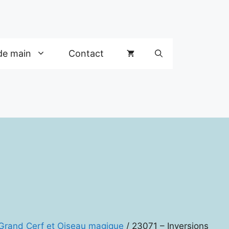
de main
Contact
 Grand Cerf et Oiseau magique
/ 23071 – Inversions