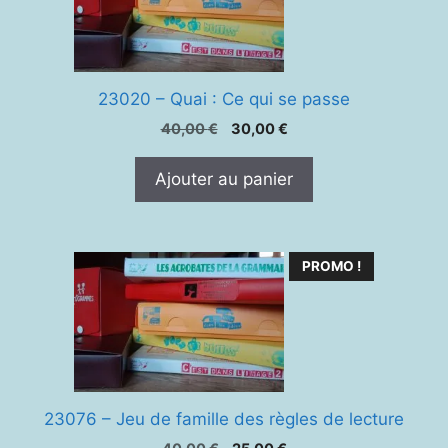
23020 – Quai : Ce qui se passe
Le
Le
40,00
€
30,00
€
prix
prix
initial
actuel
Ajouter au panier
était :
est :
40,00 €.
30,00 €.
PROMO !
23076 – Jeu de famille des règles de lecture