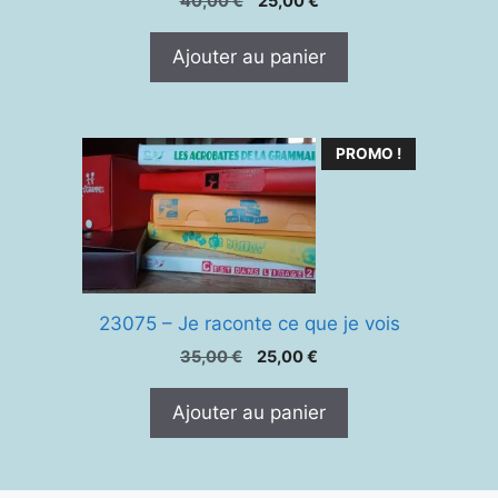
Le
Le
40,00
€
25,00
€
prix
prix
initial
actuel
Ajouter au panier
était :
est :
40,00 €.
25,00 €.
PROMO !
23075 – Je raconte ce que je vois
Le
Le
35,00
€
25,00
€
prix
prix
initial
actuel
Ajouter au panier
était :
est :
35,00 €.
25,00 €.