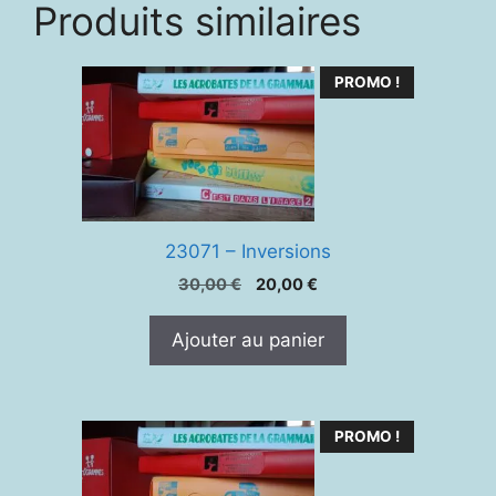
Produits similaires
PROMO !
23071 – Inversions
Le
Le
30,00
€
20,00
€
prix
prix
initial
actuel
Ajouter au panier
était :
est :
30,00 €.
20,00 €.
PROMO !