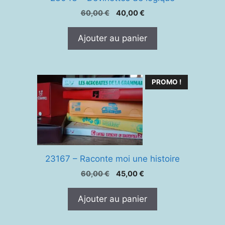
Le
Le
60,00
€
40,00
€
prix
prix
initial
actuel
Ajouter au panier
était :
est :
60,00 €.
40,00 €.
PROMO !
23167 – Raconte moi une histoire
Le
Le
60,00
€
45,00
€
prix
prix
initial
actuel
Ajouter au panier
était :
est :
60,00 €.
45,00 €.