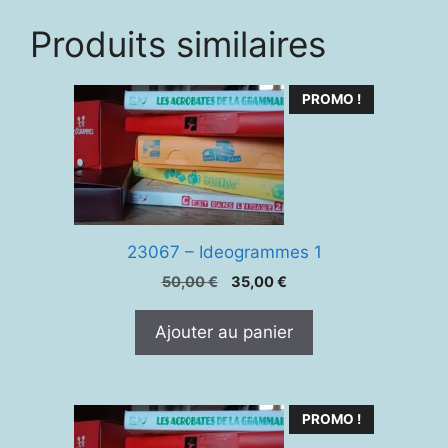
Produits similaires
PROMO !
23067 – Ideogrammes 1
Le
Le
50,00
€
35,00
€
prix
prix
initial
actuel
Ajouter au panier
était :
est :
50,00 €.
35,00 €.
PROMO !