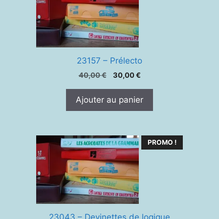
23157 – Prélecto
Le
Le
40,00
€
30,00
€
prix
prix
initial
actuel
Ajouter au panier
était :
est :
40,00 €.
30,00 €.
PROMO !
23043 – Devinettes de logique