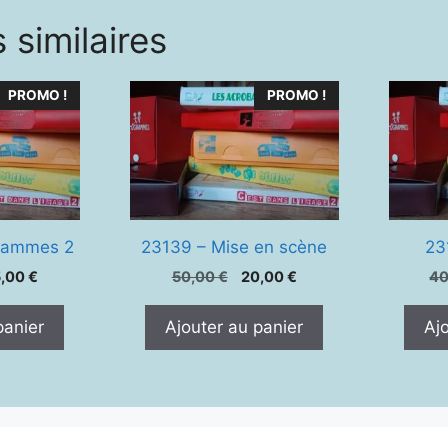
 similaires
PROMO !
PROMO !
rammes 2
23139 – Mise en scène
23
Le
Le
Le
5,00
€
50,00
€
20,00
€
4
ix
prix
prix
prix
tial
actuel
initial
actuel
panier
Ajouter au panier
Aj
it :
est :
était :
est :
,00 €.
35,00 €.
50,00 €.
20,00 €.