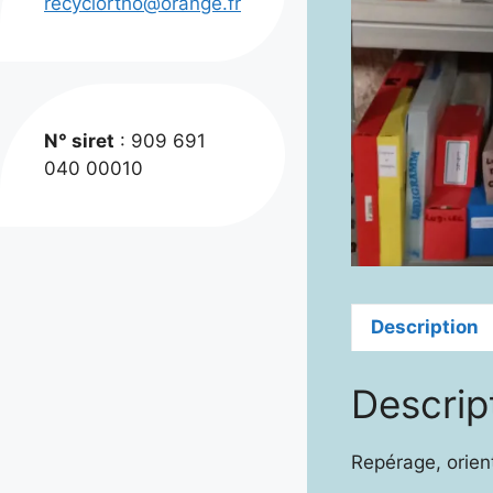
recyclortho@orange.fr
N° siret
: 909 691
040 00010
Description
Descrip
Repérage, orient