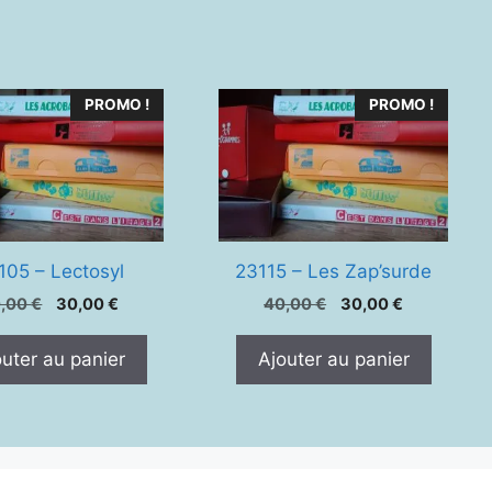
PROMO !
PROMO !
105 – Lectosyl
23115 – Les Zap’surde
Le
Le
Le
Le
0,00
€
30,00
€
40,00
€
30,00
€
prix
prix
prix
prix
initial
actuel
initial
actuel
outer au panier
Ajouter au panier
était :
est :
était :
est :
40,00 €.
30,00 €.
40,00 €.
30,00 €.