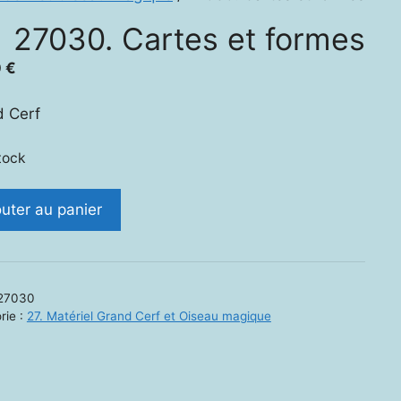
27030. Cartes et formes
0
€
 Cerf
tock
ité
outer au panier
0.
s
27030
es
rie :
27. Matériel Grand Cerf et Oiseau magique