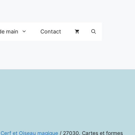
de main
Contact
d Cerf et Oiseau magique
/ 27030. Cartes et formes