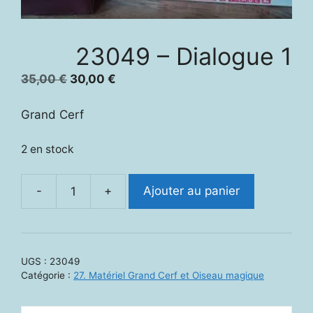
23049 – Dialogue 1
Le
Le
35,00
€
30,00
€
prix
prix
initial
actuel
Grand Cerf
était :
est :
35,00 €.
30,00 €.
2 en stock
-
+
Ajouter au panier
quantité
de
23049
-
UGS :
23049
Dialogue
Catégorie :
27. Matériel Grand Cerf et Oiseau magique
1