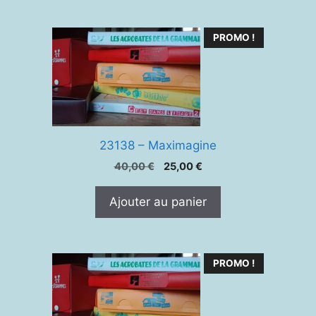
PROMO !
23138 – Maximagine
Le
Le
40,00
€
25,00
€
prix
prix
initial
actuel
Ajouter au panier
était :
est :
40,00 €.
25,00 €.
PROMO !