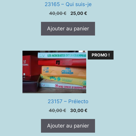
23165 – Qui suis-je
Le
Le
40,00
€
25,00
€
prix
prix
initial
actuel
Ajouter au panier
était :
est :
40,00 €.
25,00 €.
PROMO !
23157 – Prélecto
Le
Le
40,00
€
30,00
€
prix
prix
initial
actuel
Ajouter au panier
était :
est :
40,00 €.
30,00 €.