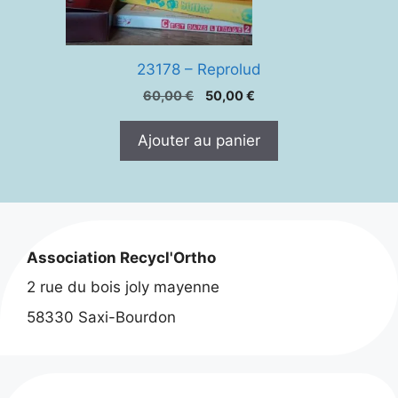
23178 – Reprolud
Le
Le
60,00
€
50,00
€
prix
prix
initial
actuel
Ajouter au panier
était :
est :
60,00 €.
50,00 €.
Association Recycl'Ortho
2 rue du bois joly mayenne
58330 Saxi-Bourdon