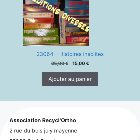
23064 – Histoires insolites
Le
Le
25,00
€
15,00
€
prix
prix
initial
actuel
Ajouter au panier
était :
est :
25,00 €.
15,00 €.
Association Recycl'Ortho
2 rue du bois joly mayenne