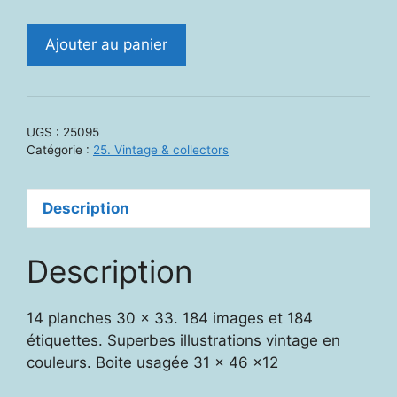
quantité
Ajouter au panier
de
25095.
Atelier
images.
UGS :
25095
Pour
Catégorie :
25. Vintage & collectors
stimuer
et
Description
enrichir
l'expression
Description
14 planches 30 x 33. 184 images et 184
étiquettes. Superbes illustrations vintage en
couleurs. Boite usagée 31 x 46 x12