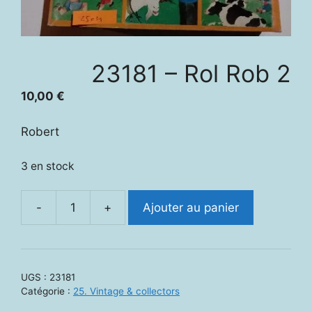
23181 – Rol Rob 2
10,00
€
Robert
3 en stock
-
+
Ajouter au panier
quantité
de
23181
-
UGS :
23181
Rol
Catégorie :
25. Vintage & collectors
Rob