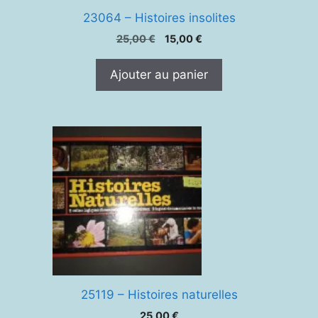
23064 – Histoires insolites
Le
Le
25,00
€
15,00
€
prix
prix
initial
actuel
Ajouter au panier
était :
est :
25,00 €.
15,00 €.
25119 – Histoires naturelles
25,00
€