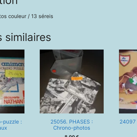
os couleur / 13 séreis
 similaires
-puzzle :
25056. PHASES :
24097 
aux
Chrono-photos
8,00
€