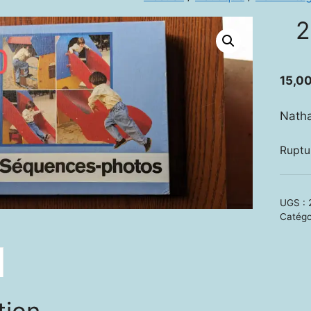
2
15,0
Nath
Ruptu
UGS :
Catégo
tion