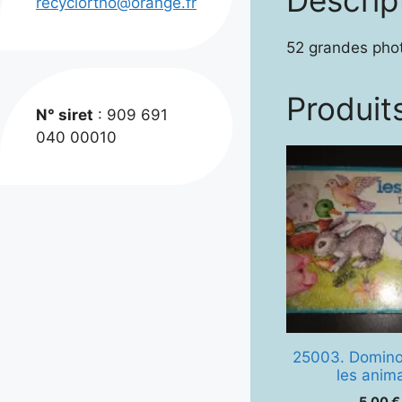
recyclortho@orange.fr
52 grandes phot
Produits
N° siret
: 909 691
040 00010
25003. Domino
les anim
5,00
€