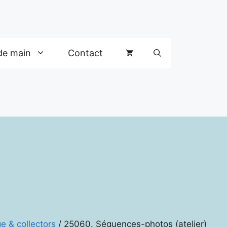
de main
Contact
e & collectors
/ 25060. Séquences-photos (atelier)