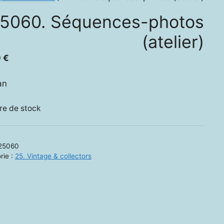
5060. Séquences-photos
(atelier)
0
€
an
re de stock
25060
rie :
25. Vintage & collectors