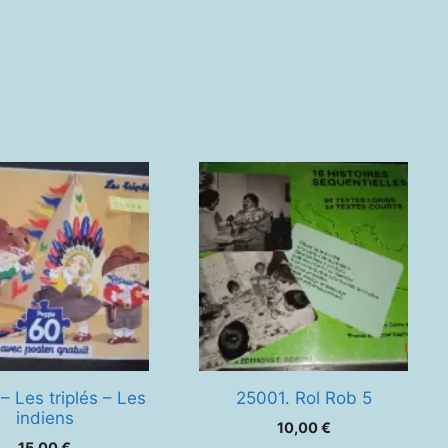
– Les triplés – Les
25001. Rol Rob 5
indiens
10,00
€
15,00
€