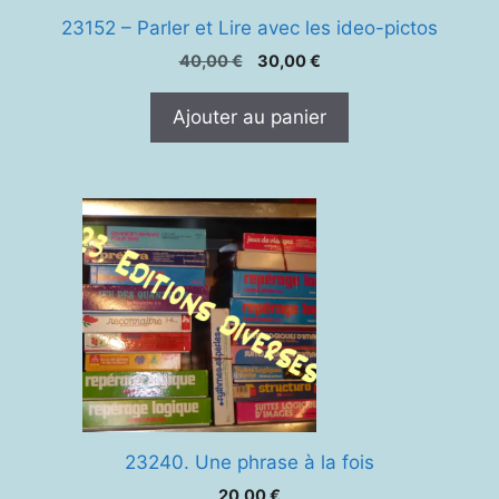
23152 – Parler et Lire avec les ideo-pictos
Le
Le
40,00
€
30,00
€
prix
prix
initial
actuel
Ajouter au panier
était :
est :
40,00 €.
30,00 €.
23240. Une phrase à la fois
20,00
€