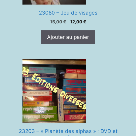
23080 – Jeu de visages
Le
Le
15,00
€
12,00
€
prix
prix
initial
actuel
Ajouter au panier
était :
est :
15,00 €.
12,00 €.
23203 – « Planète des alphas » : DVD et