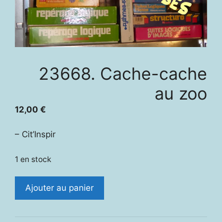
23668. Cache-cache
au zoo
12,00
€
– Cit’Inspir
1 en stock
quantité
Ajouter au panier
de
23668.
Cache-