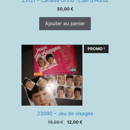
23121 – Canada Ortho : L’œil d’Horus
30,00
€
Ajouter au panier
PROMO !
23080 – Jeu de visages
Le
Le
15,00
€
12,00
€
prix
prix