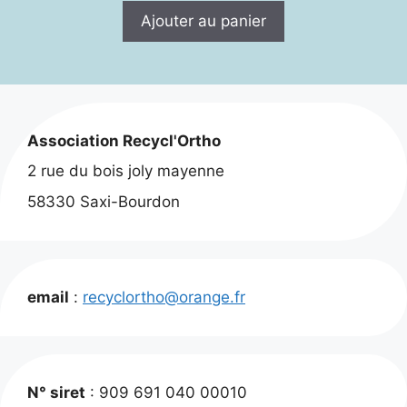
initial
actuel
Ajouter au panier
était :
est :
15,00 €.
12,00 €.
Association Recycl'Ortho
2 rue du bois joly mayenne
58330 Saxi-Bourdon
email
:
recyclortho@orange.fr
N° siret
: 909 691 040 00010