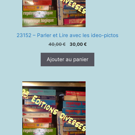
23152 – Parler et Lire avec les ideo-pictos
Le
Le
40,00
€
30,00
€
prix
prix
initial
actuel
Ajouter au panier
était :
est :
40,00 €.
30,00 €.