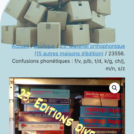
Accueil
/
Boutique
/
23. Matériel orthophonique
(15 autres maisons d’édition)
/ 23556.
Confusions phonétiques : f/v, p/b, t/d, k/g, ch/j,
m/n, s/z