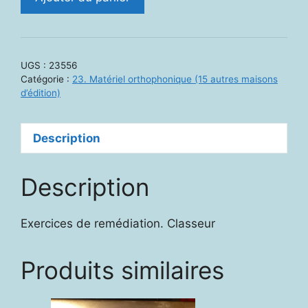
de
23556.
Confusions
phonétiques
UGS :
23556
:
Catégorie :
23. Matériel orthophonique (15 autres maisons
f/v,
d’édition)
p/b,
t/d,
Description
k/g,
ch/j,
m/n,
Description
s/z
Exercices de remédiation. Classeur
Produits similaires