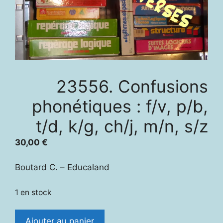
23556. Confusions
phonétiques : f/v, p/b,
t/d, k/g, ch/j, m/n, s/z
30,00
€
Boutard C. – Educaland
1 en stock
quantité
Ajouter au panier