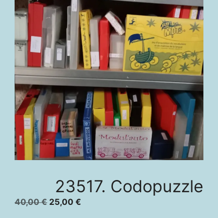
23517. Codopuzzle
Le
Le
40,00
€
25,00
€
prix
prix