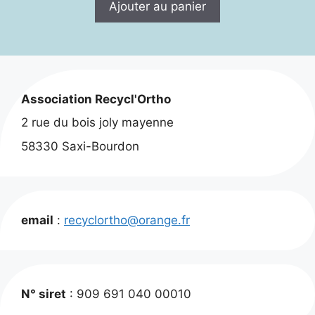
Ajouter au panier
était :
est :
40,00 €.
30,00 €.
Association Recycl'Ortho
2 rue du bois joly mayenne
58330 Saxi-Bourdon
email
:
recyclortho@orange.fr
N° siret
: 909 691 040 00010