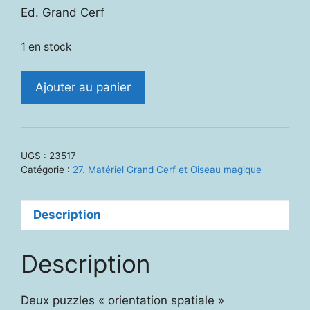
initial
actuel
Ed. Grand Cerf
était :
est :
40,00 €.
25,00 €.
1 en stock
quantité
Ajouter au panier
de
23517.
Codopuzzle
UGS :
23517
Catégorie :
27. Matériel Grand Cerf et Oiseau magique
Description
Description
Deux puzzles « orientation spatiale »