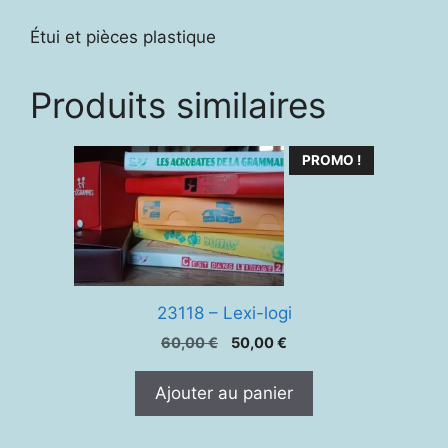
Étui et pièces plastique
Produits similaires
PROMO !
23118 – Lexi-logi
Le
Le
60,00
€
50,00
€
prix
prix
initial
actuel
Ajouter au panier
était :
est :
60,00 €.
50,00 €.