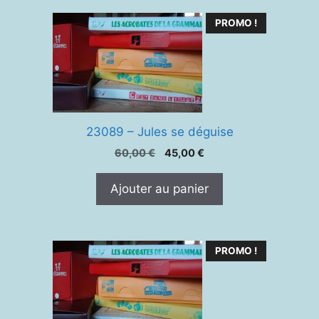
PROMO !
23089 – Jules se déguise
Le
Le
60,00
€
45,00
€
prix
prix
initial
actuel
Ajouter au panier
était :
est :
60,00 €.
45,00 €.
PROMO !