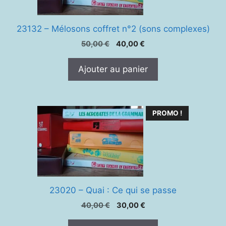
23132 – Mélosons coffret n°2 (sons complexes)
Le
Le
50,00
€
40,00
€
prix
prix
initial
actuel
Ajouter au panier
était :
est :
50,00 €.
40,00 €.
PROMO !
23020 – Quai : Ce qui se passe
Le
Le
40,00
€
30,00
€
prix
prix
initial
actuel