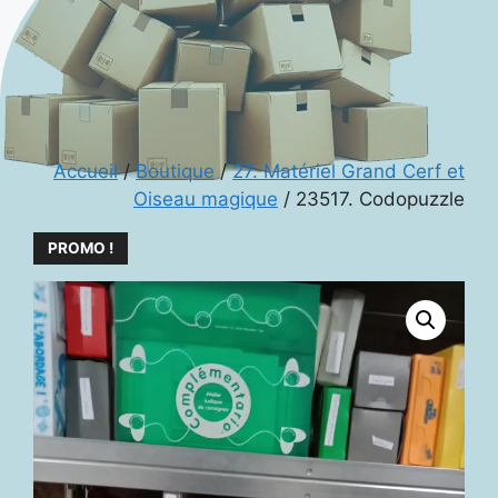
Accueil
/
Boutique
/
27. Matériel Grand Cerf et
Oiseau magique
/ 23517. Codopuzzle
PROMO !