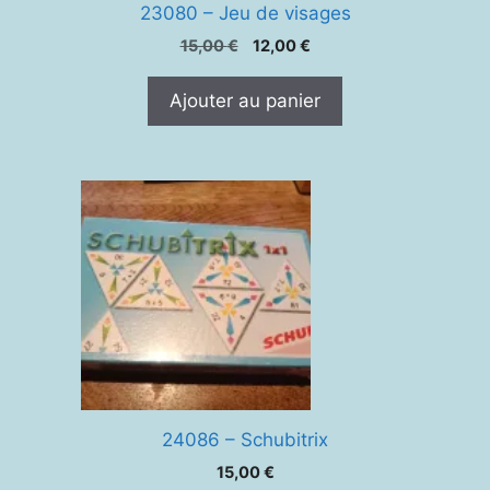
23080 – Jeu de visages
Le
Le
15,00
€
12,00
€
prix
prix
initial
actuel
Ajouter au panier
était :
est :
15,00 €.
12,00 €.
24086 – Schubitrix
15,00
€