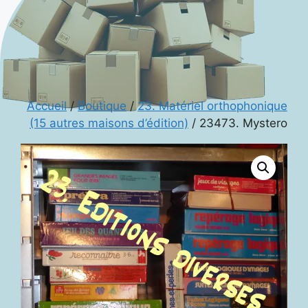
Accueil
/
Boutique
/
23. Matériel orthophonique
(15 autres maisons d’édition)
/ 23473. Mystero