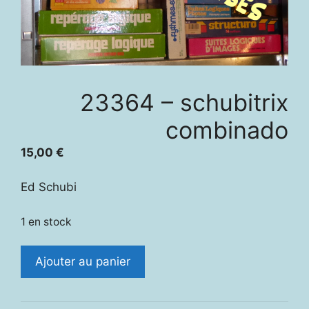
23364 – schubitrix
combinado
15,00
€
Ed Schubi
1 en stock
quantité
Ajouter au panier
de
23364
-