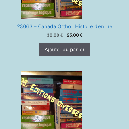
23063 – Canada Ortho : Histoire d’en lire
Le
Le
30,00
€
25,00
€
prix
prix
initial
actuel
Ajouter au panier
était :
est :
30,00 €.
25,00 €.