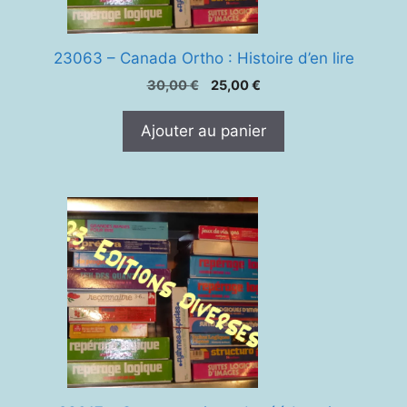
23063 – Canada Ortho : Histoire d’en lire
Le
Le
30,00
€
25,00
€
prix
prix
initial
actuel
Ajouter au panier
était :
est :
30,00 €.
25,00 €.