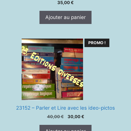
35,00
€
Ajouter au panier
PROMO !
23152 – Parler et Lire avec les ideo-pictos
Le
Le
40,00
€
30,00
€
prix
prix
initial
actuel