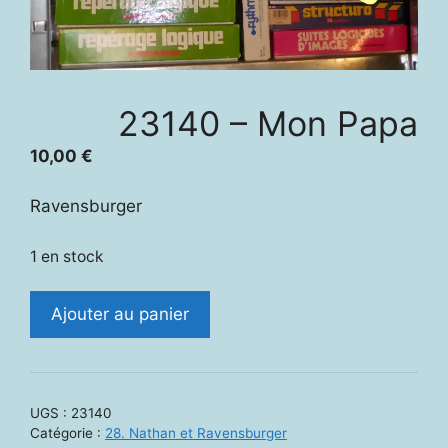
23140 – Mon Papa
10,00
€
Ravensburger
1 en stock
quantité
Ajouter au panier
de
23140
-
Mon
UGS :
23140
Papa
Catégorie :
28. Nathan et Ravensburger