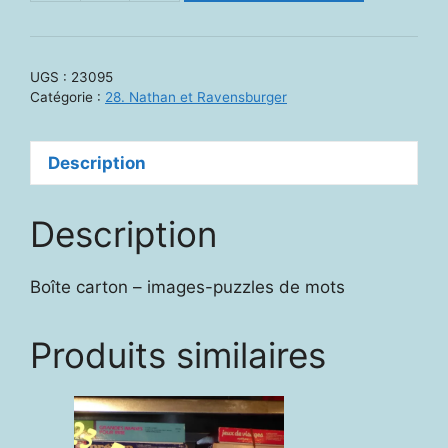
de
23095
-
UGS :
23095
Je
Catégorie :
28. Nathan et Ravensburger
forme
des
Description
images-
mots
Description
Boîte carton – images-puzzles de mots
Produits similaires