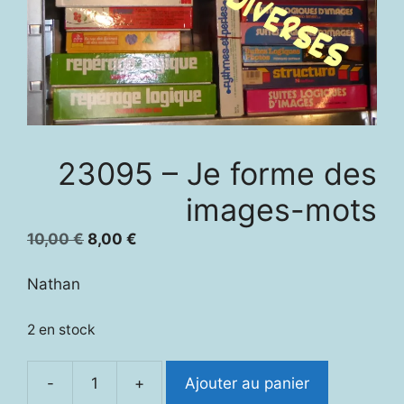
23095 – Je forme des
images-mots
Le
Le
10,00
€
8,00
€
prix
prix
initial
actuel
Nathan
était :
est :
10,00 €.
8,00 €.
2 en stock
-
+
Ajouter au panier
quantité