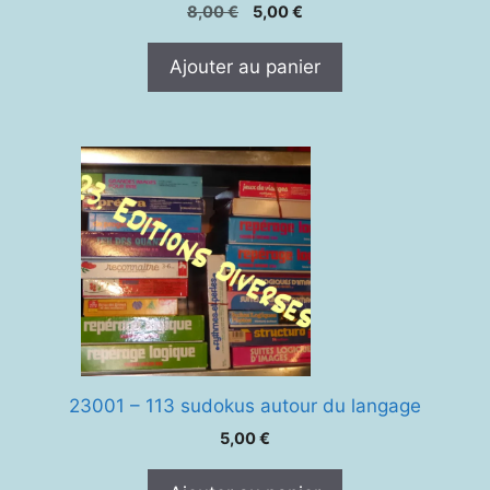
Le
Le
8,00
€
5,00
€
prix
prix
initial
actuel
Ajouter au panier
était :
est :
8,00 €.
5,00 €.
23001 – 113 sudokus autour du langage
5,00
€