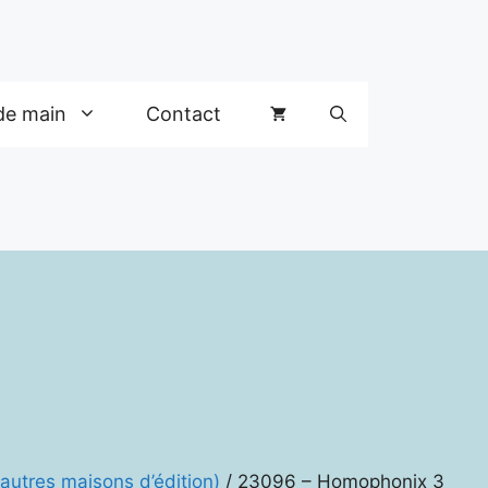
de main
Contact
autres maisons d’édition)
/ 23096 – Homophonix 3