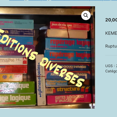
20,0
KEME
Ruptu
UGS :
Catégo