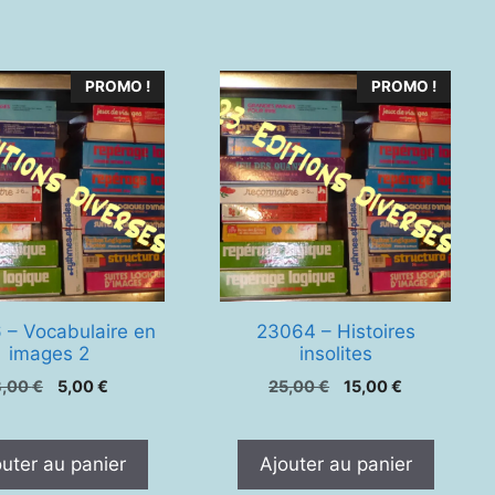
PROMO !
PROMO !
 – Vocabulaire en
23064 – Histoires
images 2
insolites
Le
Le
Le
Le
8,00
€
5,00
€
25,00
€
15,00
€
prix
prix
prix
prix
initial
actuel
initial
actuel
était :
est :
était :
est :
outer au panier
Ajouter au panier
8,00 €.
5,00 €.
25,00 €.
15,00 €.