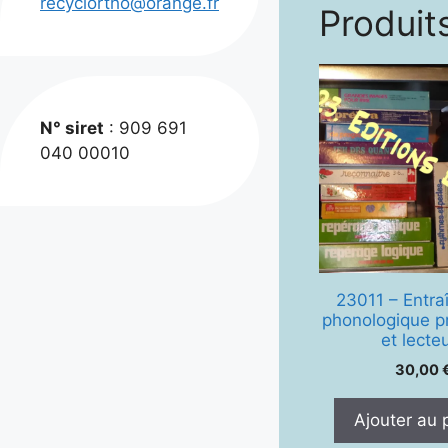
recyclortho@orange.fr
Produits
N° siret
: 909 691
040 00010
23011 – Entr
phonologique p
et lecte
30,00
Ajouter au 