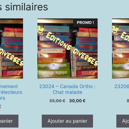
 similaires
PROMO !
aînement
23024 – Canada Ortho :
23206
rélecteurs
Chat malade
urs
Le
Le
35,00
€
30,00
€
€
prix
prix
initial
actuel
était :
est :
panier
Ajouter au panier
Aj
35,00 €.
30,00 €.