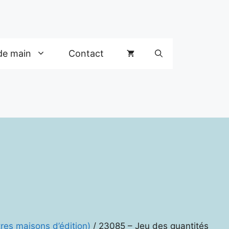
de main
Contact
res maisons d’édition)
/ 23085 – Jeu des quantités