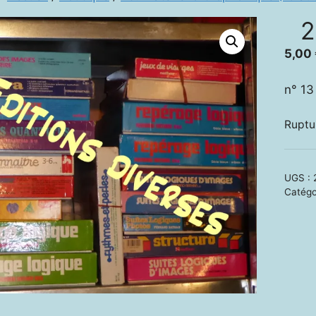
2
5,00
n° 13
Ruptu
UGS :
Catégo