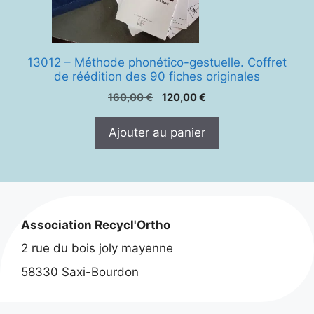
13012 – Méthode phonético-gestuelle. Coffret
de réédition des 90 fiches originales
Le
Le
160,00
€
120,00
€
prix
prix
initial
actuel
Ajouter au panier
était :
est :
160,00 €.
120,00 €.
Association Recycl'Ortho
2 rue du bois joly mayenne
58330 Saxi-Bourdon