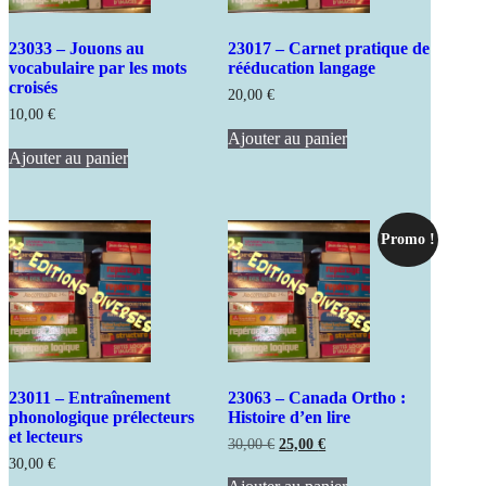
23033 – Jouons au
23017 – Carnet pratique de
vocabulaire par les mots
rééducation langage
croisés
20,00
€
10,00
€
Ajouter au panier
Ajouter au panier
Promo !
23011 – Entraînement
23063 – Canada Ortho :
phonologique prélecteurs
Histoire d’en lire
et lecteurs
Le
Le
30,00
€
25,00
€
prix
prix
30,00
€
initial
actuel