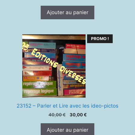
Ajouter au panier
PROMO !
23152 – Parler et Lire avec les ideo-pictos
Le
Le
40,00
€
30,00
€
prix
prix
initial
actuel
Ajouter au panier
était :
est :