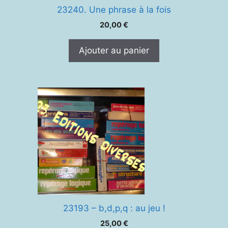
23240. Une phrase à la fois
20,00
€
Ajouter au panier
23193 – b,d,p,q : au jeu !
25,00
€