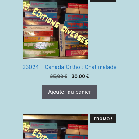
23024 – Canada Ortho : Chat malade
Le
Le
35,00
€
30,00
€
prix
prix
initial
actuel
Ajouter au panier
était :
est :
35,00 €.
30,00 €.
PROMO !