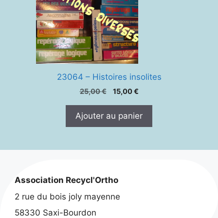
23064 – Histoires insolites
Le
Le
25,00
€
15,00
€
prix
prix
initial
actuel
Ajouter au panier
était :
est :
25,00 €.
15,00 €.
Association Recycl'Ortho
2 rue du bois joly mayenne
58330 Saxi-Bourdon