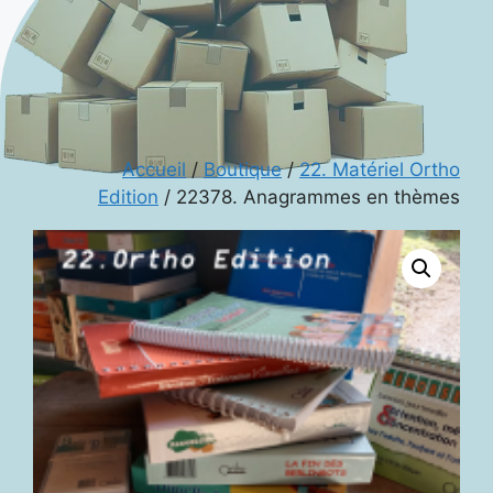
Accueil
/
Boutique
/
22. Matériel Ortho
Edition
/ 22378. Anagrammes en thèmes