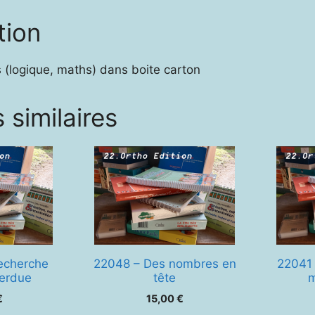
tion
s (logique, maths) dans boite carton
 similaires
recherche
22048 – Des nombres en
22041
perdue
tête
m
€
15,00
€