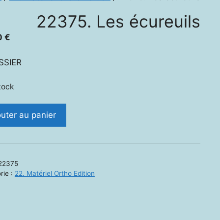
22375. Les écureuils
0
€
SSIER
tock
ité
outer au panier
5.
uils
22375
rie :
22. Matériel Ortho Edition