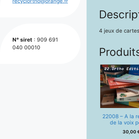
recyclortho@orange.fr
Descrip
4 jeux de carte
N° siret
: 909 691
040 00010
Produits
22008 – A la 
de la voix 
30,00