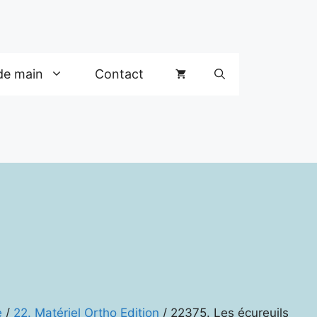
de main
Contact
e
/
22. Matériel Ortho Edition
/ 22375. Les écureuils